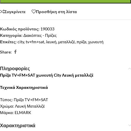
Συγκρίνετε
Προσθήκη στη λίστα
Κωδικός προϊόντος:
190033
Κατηγορία:
Διακόπτες - Πρίζες
Ετικέτες:
city
,
tv+fm+sat
,
λευκή
,
μεταλλιζέ
,
πρίζα
,
χωνευτή
Share:
Πληροφορίες
Πρίζα TV+FM+SAT χωνευτή City Λευκή μεταλλιζέ
Τεχνικά Χαρακτηριστικά
Τύπος: Πρίζα ТV+FM+SAT
Χρώμα: Λευκή Μεταλλιζέ
Μάρκα: ELMARK
Χαρακτηριστικά