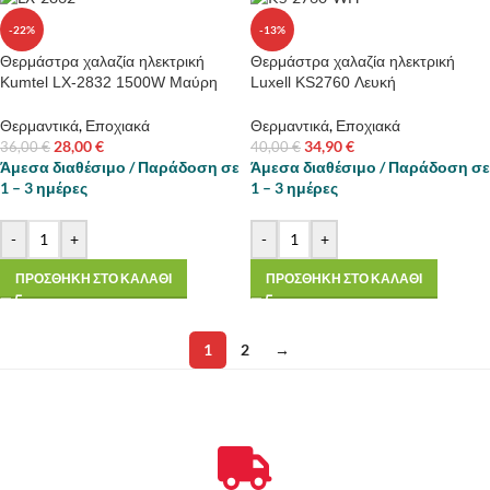
-22%
-13%
Θερμάστρα χαλαζία ηλεκτρική
Θερμάστρα χαλαζία ηλεκτρική
Kumtel LX-2832 1500W Μαύρη
Luxell KS2760 Λευκή
Θερμαντικά
,
Εποχιακά
Θερμαντικά
,
Εποχιακά
28,00
€
34,90
€
36,00
€
40,00
€
Άμεσα διαθέσιμο / Παράδοση σε
Άμεσα διαθέσιμο / Παράδοση σε
1 – 3 ημέρες
1 – 3 ημέρες
-
+
-
+
ΠΡΟΣΘΗΚΗ ΣΤΟ ΚΑΛΑΘΙ
ΠΡΟΣΘΗΚΗ ΣΤΟ ΚΑΛΑΘΙ
1
2
→