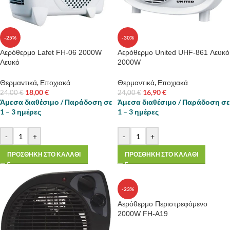
-25%
-30%
Αερόθερμο Lafet FH-06 2000W
Αερόθερμο United UHF-861 Λευκό
Λευκό
2000W
Θερμαντικά
,
Εποχιακά
Θερμαντικά
,
Εποχιακά
18,00
€
16,90
€
24,00
€
24,00
€
Άμεσα διαθέσιμο / Παράδοση σε
Άμεσα διαθέσιμο / Παράδοση σε
1 – 3 ημέρες
1 – 3 ημέρες
-
+
-
+
ΠΡΟΣΘΗΚΗ ΣΤΟ ΚΑΛΑΘΙ
ΠΡΟΣΘΗΚΗ ΣΤΟ ΚΑΛΑΘΙ
-23%
Αερόθερμο Περιστρεφόμενο
2000W FH-A19