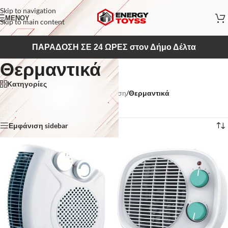
Skip to navigation
ΜΕΝΟΥ
Skip to main content
ΠΑΡΑΔΟΣΗ ΣΕ 24 ΩΡΕΣ στον Δήμο Δέλτα
Θερμαντικά
Κατηγορίες
Αρχική σελίδα
/
Κλιματισμός & Θέρμανση
/
Θερμαντικά
Βλέπετε 1–12 από 14 αποτελέσματα
Εμφάνιση sidebar