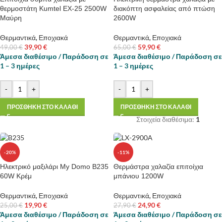
θερμοστάτη Kumtel EX-25 2500W
διακόπτη ασφαλείας από πτώση
Μαύρη
2600W
Θερμαντικά
,
Εποχιακά
Θερμαντικά
,
Εποχιακά
39,90
€
59,90
€
49,00
€
65,00
€
Άμεσα διαθέσιμο / Παράδοση σε
Άμεσα διαθέσιμο / Παράδοση σε
1 – 3 ημέρες
1 – 3 ημέρες
-
+
-
+
ΠΡΟΣΘΗΚΗ ΣΤΟ ΚΑΛΑΘΙ
ΠΡΟΣΘΗΚΗ ΣΤΟ ΚΑΛΑΘΙ
Στοιχεία διαθέσιμα:
1
-20%
-11%
Ηλεκτρικό μαξιλάρι My Domo B235
Θερμάστρα χαλαζία επιτοίχια
60W Κρέμ
μπάνιου 1200W
Θερμαντικά
,
Εποχιακά
Θερμαντικά
,
Εποχιακά
19,90
€
24,90
€
25,00
€
27,90
€
Άμεσα διαθέσιμο / Παράδοση σε
Άμεσα διαθέσιμο / Παράδοση σε