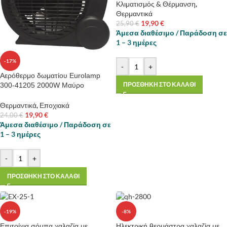
Κλιματισμός & Θέρμανση
,
Θερμαντικά
19,90
€
25,90
€
Άμεσα διαθέσιμο / Παράδοση σε
1 – 3 ημέρες
-17%
-
+
Αερόθερμο δωματίου Eurolamp
ΠΡΟΣΘΗΚΗ ΣΤΟ ΚΑΛΑΘΙ
300-41205 2000W Μαύρο
Θερμαντικά
,
Εποχιακά
19,90
€
24,00
€
Άμεσα διαθέσιμο / Παράδοση σε
1 – 3 ημέρες
-
+
ΠΡΟΣΘΗΚΗ ΣΤΟ ΚΑΛΑΘΙ
-19%
-8%
Επιτοίχια σόμπα χαλαζία με
Ηλεκτρική θερμάστρα χαλαζία με