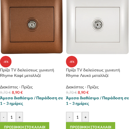
-8%
-8%
Πρίζα TV διελεύσεως χωνευτή
Πρίζα TV διελεύσεως χωνευτή
Rhyme Καφέ μεταλλιζέ
Rhyme Λευκό μεταλλιζέ
Διακόπτες - Πρίζες
Διακόπτες - Πρίζες
8,90
€
8,90
€
9,70
€
9,70
€
Άμεσα διαθέσιμο / Παράδοση σε
Άμεσα διαθέσιμο / Παράδοση σε
1 – 3 ημέρες
1 – 3 ημέρες
-
+
-
+
ΠΡΟΣΘΗΚΗ ΣΤΟ ΚΑΛΑΘΙ
ΠΡΟΣΘΗΚΗ ΣΤΟ ΚΑΛΑΘΙ