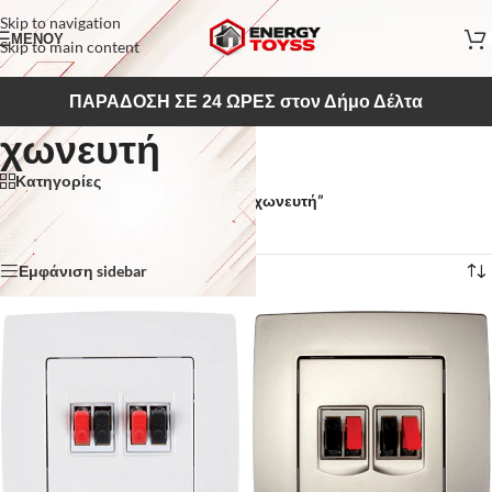
Skip to navigation
ΜΕΝΟΥ
Skip to main content
ΠΑΡΑΔΟΣΗ ΣΕ 24 ΩΡΕΣ στον Δήμο Δέλτα
χωνευτή
Κατηγορίες
Αρχική σελίδα
/
Προϊόντα με ετικέτα “χωνευτή”
Βλέπετε 1–12 από 47 αποτελέσματα
Εμφάνιση sidebar