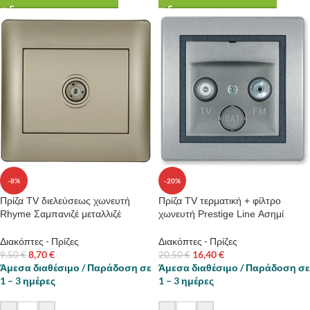
-8%
-20%
Πρίζα TV διελεύσεως χωνευτή
Πρίζα TV τερματική + φίλτρο
Rhyme Σαμπανιζέ μεταλλιζέ
χωνευτή Prestige Line Ασημί
Διακόπτες - Πρίζες
Διακόπτες - Πρίζες
8,70
€
16,40
€
9,50
€
20,50
€
Άμεσα διαθέσιμο / Παράδοση σε
Άμεσα διαθέσιμο / Παράδοση σε
1 – 3 ημέρες
1 – 3 ημέρες