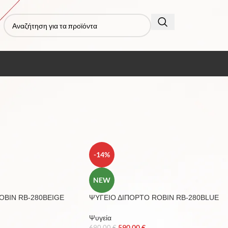
 Συσκευές
/
Ψυγεία
Εμφάνιση
9
12
-14%
NEW
OBIN RB-280BEIGE
ΨΥΓΕΙΟ ΔΙΠΟΡΤΟ ROBIN RB-280BLUE
Ψυγεία
590,00
€
690,00
€