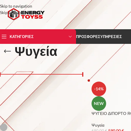
Skip to navigation
Skip to main content
ΚΑΤΗΓΟΡΙΕΣ
ΠΡΟΣΦΟΡΕΣ
ΥΠΗΡΕΣΙΕΣ
Ψυγεία
ΤΙΜΗ
Αρχική σελίδα
/
Λευκές
Price:
190 €
—
880 €
FILTER
-14%
NEW
ΨΥΓΕΙΟ ΔΙΠΟΡΤΟ R
ΧΡΩΜΑ
Ψυγεία
Inox
16
590,00
€
690,00
€