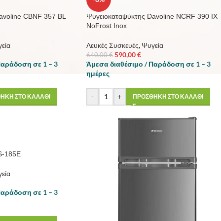
avoline CBNF 357 BL
Ψυγειοκαταψύκτης Davoline NCRF 390 IX
NoFrost Inox
εία
Λευκές Συσκευές
,
Ψυγεία
590,00
€
640,00
€
Παράδοση σε 1 – 3
Άμεσα διαθέσιμο / Παράδοση σε 1 – 3
ημέρες
-
+
ΗΚΗ ΣΤΟ ΚΑΛΑΘΙ
ΠΡΟΣΘΗΚΗ ΣΤΟ ΚΑΛΑΘΙ
S-185E
εία
Παράδοση σε 1 – 3