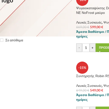
MORITZ
1
Ψυγειοκαταψύκτης D
NE NoFrost μαύρο
Λευκές Συσκευές
,
Ψυγ
STOCK STATUS
599,00
€
669,00
€
Άμεσα διαθέσιμο / 
Για την πώληση
ημέρες
Σε απόθεμα
-
+
ΠΡΟΣΘ
-15%
Συντηρητής Robin R
Λευκές Συσκευές
,
Ψυγ
549,00
€
649,00
€
Άμεσα διαθέσιμο / 
ημέρες