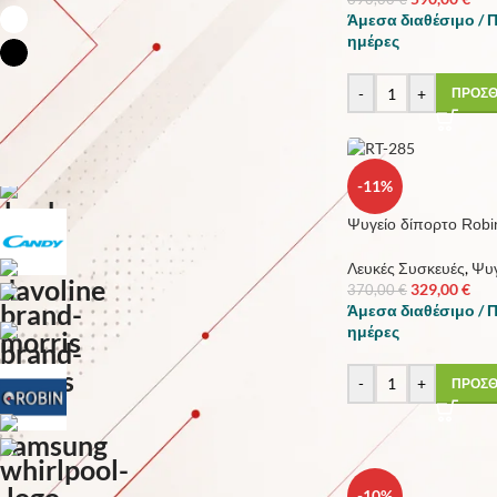
Λεύκο
Άμεσα διαθέσιμο / 
8
ημέρες
Μάυρο
3
-
+
ΠΡΟΣΘ
ΚΑΤΑΣΚΕΥΑΣΤΗΣ
-11%
Bosch
3
Ψυγείο δίπορτο Robi
CANDY
1
Λευκές Συσκευές
,
Ψυγ
DAVOLINE
5
329,00
€
370,00
€
Άμεσα διαθέσιμο / 
Morris
1
ημέρες
Pitsos
2
-
+
ΠΡΟΣΘ
ROBIN
14
SAMSUNG
1
WHIRLPOOL
1
-10%