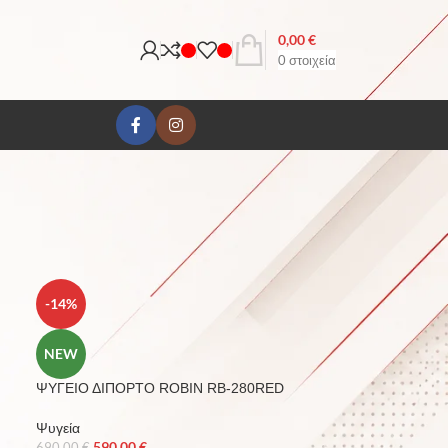
0,00
€
0
στοιχεία
18
24
-14%
NEW
ΨΥΓΕΙΟ ΔΙΠΟΡΤΟ ROBIN RB-280RED
Ψυγεία
590,00
€
690,00
€