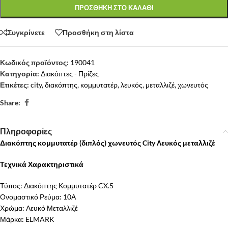
ΠΡΟΣΘΗΚΗ ΣΤΟ ΚΑΛΑΘΙ
Συγκρίνετε
Προσθήκη στη λίστα
Κωδικός προϊόντος:
190041
Κατηγορία:
Διακόπτες - Πρίζες
Ετικέτες:
city
,
διακόπτης
,
κομμυτατέρ
,
λευκός
,
μεταλλιζέ
,
χωνευτός
Share:
Πληροφορίες
Διακόπτης κομμυτατέρ (διπλός) χωνευτός City Λευκός μεταλλιζέ
Τεχνικά Χαρακτηριστικά
Τύπος: Διακόπτης Κομμυτατέρ CX.5
Ονομαστικό Ρεύμα: 10Α
Χρώμα: Λευκό Μεταλλιζέ
Μάρκα: ELMARK