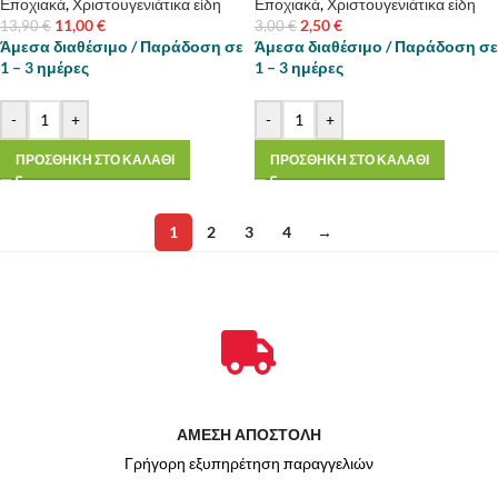
Εποχιακά
,
Χριστουγενιάτικα είδη
Εποχιακά
,
Χριστουγενιάτικα είδη
11,00
€
2,50
€
13,90
€
3,00
€
Άμεσα διαθέσιμο / Παράδοση σε
Άμεσα διαθέσιμο / Παράδοση σε
1 – 3 ημέρες
1 – 3 ημέρες
-
+
-
+
ΠΡΟΣΘΗΚΗ ΣΤΟ ΚΑΛΑΘΙ
ΠΡΟΣΘΗΚΗ ΣΤΟ ΚΑΛΑΘΙ
1
2
3
4
→
ΑΜΕΣΗ ΑΠΟΣΤΟΛΗ
Γρήγορη εξυπηρέτηση παραγγελιών