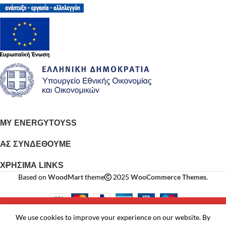
MY ENERGYTOYSS
ΑΣ ΣΥΝΔΕΘΟΥΜΕ
ΧΡΗΣΙΜΑ LINKS
Based on
WoodMart
theme
2025
WooCommerce Themes
.
ΟΙ ΛΕΥΚΕΣ ΣΥΣΚΕΥΕΣ ΠΑΡΑΔΙΔΟΝΤΑΙ ΑΠΟ
We use cookies to improve your experience on our website. By
ΕΜΑΣ ΣΕ 24 ΩΡΕΣ, ΕΝΤΟΣ ΔΗΜΟΥ ΔΕΛΤΑ
ατάστημα
Φίλτρα
Wishlist
Καλάθι
Λογαριασμού μου