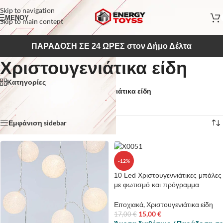
Skip to navigation
ΜΕΝΟΥ
Skip to main content
ΠΑΡΑΔΟΣΗ ΣΕ 24 ΩΡΕΣ στον Δήμο Δέλτα
Χριστουγενιάτικα είδη
Κατηγορίες
Αρχική σελίδα
/
Εποχιακά
/
Χριστουγενιάτικα είδη
Βλέπετε 1–12 από 45 αποτελέσματα
Εμφάνιση sidebar
-12%
10 Led Χριστουγεννιάτικες μπάλες
με φωτισμό και πρόγραμμα
Εποχιακά
,
Χριστουγενιάτικα είδη
15,00
€
17,00
€