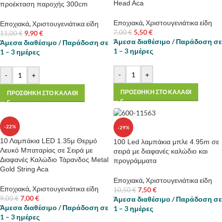
Head Aca
προέκταση παροχής 300cm
Εποχιακά
,
Χριστουγενιάτικα είδη
Εποχιακά
,
Χριστουγενιάτικα είδη
5,50
€
9,90
€
7,00
€
11,00
€
Άμεσα διαθέσιμο / Παράδοση σε
Άμεσα διαθέσιμο / Παράδοση σε
1 – 3 ημέρες
1 – 3 ημέρες
-
+
-
+
ΠΡΟΣΘΗΚΗ ΣΤΟ ΚΑΛΑΘΙ
ΠΡΟΣΘΗΚΗ ΣΤΟ ΚΑΛΑΘΙ
-22%
-29%
10 Λαμπάκια LED 1.35μ Θερμό
100 Led λαμπάκια μπλε 4.95m σε
Λευκό Μπαταρίας σε Σειρά με
σειρά με διαφανές καλώδιο και
Διαφανές Καλώδιο Τάρανδος Metal
προγράμματα
Gold String Aca
Εποχιακά
,
Χριστουγενιάτικα είδη
Εποχιακά
,
Χριστουγενιάτικα είδη
7,50
€
10,50
€
7,00
€
Άμεσα διαθέσιμο / Παράδοση σε
9,00
€
Άμεσα διαθέσιμο / Παράδοση σε
1 – 3 ημέρες
1 – 3 ημέρες