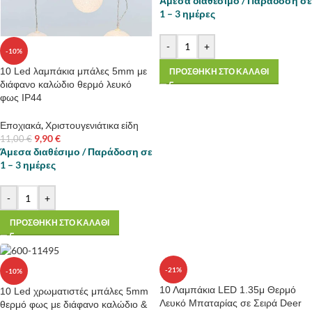
Άμεσα διαθέσιμο / Παράδοση σε
1 – 3 ημέρες
-
+
-10%
10 Led λαμπάκια μπάλες 5mm με
ΠΡΟΣΘΗΚΗ ΣΤΟ ΚΑΛΑΘΙ
διάφανο καλώδιο θερμό λευκό
φως IP44
Εποχιακά
,
Χριστουγενιάτικα είδη
9,90
€
11,00
€
Άμεσα διαθέσιμο / Παράδοση σε
1 – 3 ημέρες
-
+
ΠΡΟΣΘΗΚΗ ΣΤΟ ΚΑΛΑΘΙ
-21%
-10%
10 Λαμπάκια LED 1.35μ Θερμό
10 Led χρωματιστές μπάλες 5mm
Λευκό Μπαταρίας σε Σειρά Deer
θερμό φως με διάφανο καλώδιο &