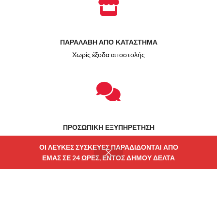
ΠΑΡΑΛΑΒΗ ΑΠΟ ΚΑΤΑΣΤΗΜΑ
Χωρίς έξοδα αποστολής
ΠΡΟΣΩΠΙΚΗ ΕΞΥΠΗΡΕΤΗΣΗ
Δίπλα σας πριν και μετά την αγορά
ΟΙ ΛΕΥΚΕΣ ΣΥΣΚΕΥΕΣ ΠΑΡΑΔΙΔΟΝΤΑΙ ΑΠΟ
ΕΜΑΣ ΣΕ 24 ΩΡΕΣ, ΕΝΤΟΣ ΔΗΜΟΥ ΔΕΛΤΑ
ατάστημα
Φίλτρα
Wishlist
Καλάθι
Λογαριασμού μου
Χρηματοδότηση ΕΣΠΑ