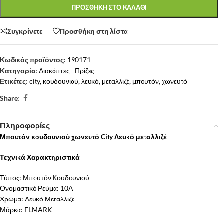
ΠΡΟΣΘΗΚΗ ΣΤΟ ΚΑΛΑΘΙ
Συγκρίνετε
Προσθήκη στη λίστα
Κωδικός προϊόντος:
190171
Κατηγορία:
Διακόπτες - Πρίζες
Ετικέτες:
city
,
κουδουνιού
,
λευκό
,
μεταλλιζέ
,
μπουτόν
,
χωνευτό
Share:
Πληροφορίες
Μπουτόν κουδουνιού χωνευτό City Λευκό μεταλλιζέ
Τεχνικά Χαρακτηριστικά
Τύπος: Μπουτόν Κουδουνιού
Ονομαστικό Ρεύμα: 10Α
Χρώμα: Λευκό Μεταλλιζέ
Μάρκα: ELMARK