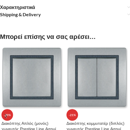
Χαρακτηριστικά
Shipping & Delivery
Μπορεί επίσης να σας αρέσει…
-20%
-21%
Διακόπτης Απλός (μονός)
Διακόπτης κομμυτατέρ (διπλός)
χωνευτός Prestige Line Ασημί
χωνευτός Prestige Line Ασημί