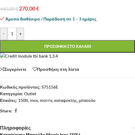
270,00
€
440,00
€
Άμεσα διαθέσιμο / Παράδοση σε 1 – 3 ημέρες
-
+
ΠΡΟΣΘΗΚΗ ΣΤΟ ΚΑΛΑΘΙ
Συγκρίνετε
Προσθήκη στη λίστα
Κωδικός προϊόντος:
S75156E
Κατηγορία:
Outlet
Ετικέτες:
150lt
,
inox
,
morris
,
καταψύκτης
,
μπαούλο
Share:
Πληροφορίες
Καταψύκτης Μπαούλο Morris Inox 150Lt