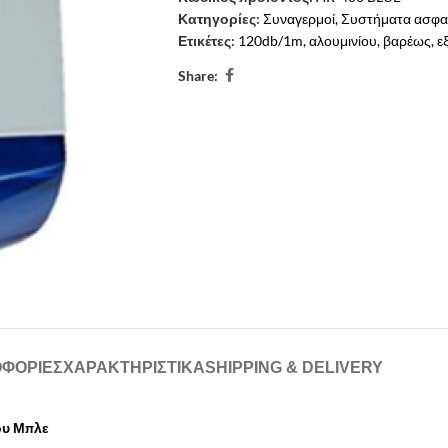
Κατηγορίες:
Συναγερμοί
,
Συστήματα ασφα
Ετικέτες:
120db/1m
,
αλουμινίου
,
βαρέως
,
ε
Share:
ΦΟΡΙΕΣ
ΧΑΡΑΚΤΗΡΙΣΤΙΚΑ
SHIPPING & DELIVERY
ου Μπλε