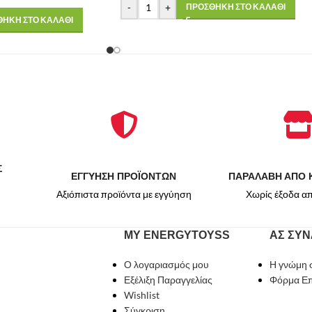
-
+
ΠΡΟΣΘΗΚΗ ΣΤΟ ΚΑΛΑΘΙ
ΗΚΗ ΣΤΟ ΚΑΛΑΘΙ
Σ
ΕΓΓΥΗΣΗ ΠΡΟΪΟΝΤΩΝ
ΠΑΡΑΛΑΒΗ ΑΠΟ 
Αξιόπιστα προϊόντα με εγγύηση
Χωρίς έξοδα α
MY ENERGYTOYSS
ΑΣ ΣΥ
Ο λογαριασμός μου
Η γνώμη σ
Εξέλιξη Παραγγελίας
Φόρμα Επ
Wishlist
Σύγκριση