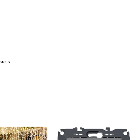
τώσεως