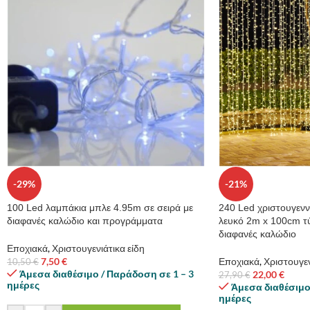
-29%
-21%
100 Led λαμπάκια μπλε 4.95m σε σειρά με
240 Led χριστουγενν
διαφανές καλώδιο και προγράμματα
λευκό 2m x 100cm τ
διαφανές καλώδιο
Εποχιακά
,
Χριστουγενιάτικα είδη
7,50
€
Εποχιακά
,
Χριστουγεν
10,50
€
Άμεσα διαθέσιμο / Παράδοση σε 1 – 3
22,00
€
27,90
€
ημέρες
Άμεσα διαθέσιμο
ημέρες