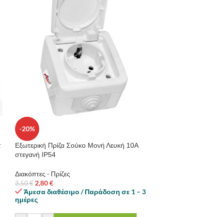
Κάμερα Εξωτερικ
-20%
Ktec 2.1Mp Γκρί
τ
Εξωτερική Πρίζα Σούκο Μονή Λευκή 10A
Συστήματα ασφαλ
στεγανή IP54
Διαθέσιμο σε π
Διακόπτες - Πρίζες
ΔΙΑΒΑΣΤΕ ΠΕΡΙ
2,80
€
3,50
€
Άμεσα διαθέσιμο / Παράδοση σε 1 – 3
ημέρες