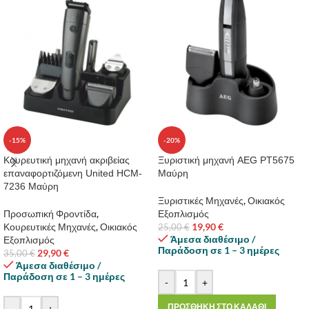
-15%
-20%
Κουρευτική μηχανή ακριβείας
Ξυριστική μηχανή AEG PT5675
επαναφορτιζόμενη United HCM-
Μαύρη
7236 Μαύρη
Ξυριστικές Μηχανές
,
Οικιακός
Προσωπική Φροντίδα
,
Εξοπλισμός
Κουρευτικές Μηχανές
,
Οικιακός
19,90
€
25,00
€
Άμεσα διαθέσιμο /
Εξοπλισμός
Παράδοση σε 1 – 3 ημέρες
29,90
€
35,00
€
Άμεσα διαθέσιμο /
Παράδοση σε 1 – 3 ημέρες
-
+
ΠΡΟΣΘΗΚΗ ΣΤΟ ΚΑΛΑΘΙ
-
+