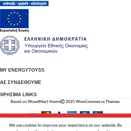
MY ENERGYTOYSS
ΑΣ ΣΥΝΔΕΘΟΥΜΕ
ΧΡΗΣΙΜΑ LINKS
Based on
WoodMart
theme
2025
WooCommerce Themes
.
ΟΙ ΛΕΥΚΕΣ ΣΥΣΚΕΥΕΣ ΠΑΡΑΔΙΔΟΝΤΑΙ ΑΠΟ
We use cookies to improve your experience on our website. By
ΕΜΑΣ ΣΕ 24 ΩΡΕΣ, ΕΝΤΟΣ ΔΗΜΟΥ ΔΕΛΤΑ
τάστημα
Wishlist
Καλάθι
Λογαριασμού μου