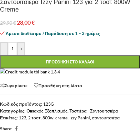
Σαντουιτσιέρα Izzy Panini 123 για 2 τόστ 800W
Creme
28,00
€
29,90
€
Άμεσα διαθέσιμο / Παράδοση σε 1 – 3 ημέρες
-
+
ΠΡΟΣΘΗΚΗ ΣΤΟ ΚΑΛΑΘΙ
Συγκρίνετε
Προσθήκη στη λίστα
Κωδικός προϊόντος:
123G
Κατηγορίες:
Οικιακός Εξοπλισμός
,
Τοστιέρα - Σαντουιτσιέρα
Ετικέτες:
123
,
2 τοστ
,
800w
,
creme
,
Izzy Panini
,
σαντουιτσιέρα
Share: