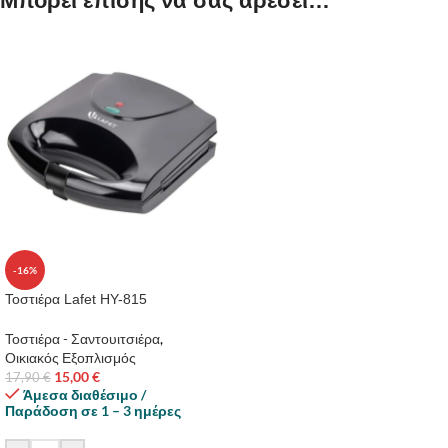
Μπορεί επίσης να σας αρέσει…
-16%
Τοστιέρα Lafet HY-815
Τοστιέρα - Σαντουιτσιέρα
,
Οικιακός Εξοπλισμός
15,00
€
17,90
€
Άμεσα διαθέσιμο /
Παράδοση σε 1 – 3 ημέρες