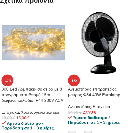
Σχετικά προϊόντα
-17%
-19%
300 Led Λαμπάκια σε σειρά με 8
Ανεμιστήρας επιτραπέζιος
προγράμματα Θερμό 15m
μαύρος Φ34 40W Eurolamp
διάφανο καλώδιο IP44 230V ACA
Ανεμιστήρες
,
Εποχιακά
Εποχιακά
,
Χριστουγενιάτικα είδη
27,90
€
34,50
€
Άμεσα διαθέσιμο /
15,00
€
18,00
€
Παράδοση σε 1 – 3 ημέρες
Άμεσα διαθέσιμο /
Παράδοση σε 1 – 3 ημέρες