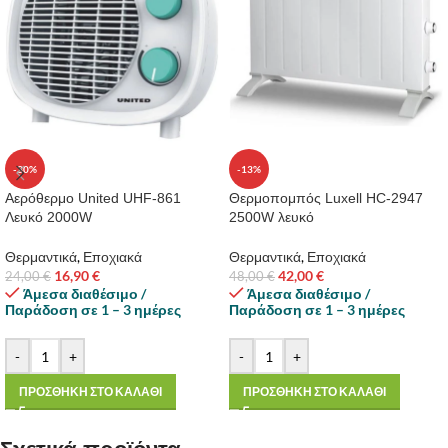
-30%
-13%
Αερόθερμο United UHF-861
Θερμοπομπός Luxell HC-2947
Λευκό 2000W
2500W λευκό
Θερμαντικά
,
Εποχιακά
Θερμαντικά
,
Εποχιακά
16,90
€
42,00
€
24,00
€
48,00
€
Άμεσα διαθέσιμο /
Άμεσα διαθέσιμο /
Παράδοση σε 1 – 3 ημέρες
Παράδοση σε 1 – 3 ημέρες
-
+
-
+
ΠΡΟΣΘΗΚΗ ΣΤΟ ΚΑΛΑΘΙ
ΠΡΟΣΘΗΚΗ ΣΤΟ ΚΑΛΑΘΙ