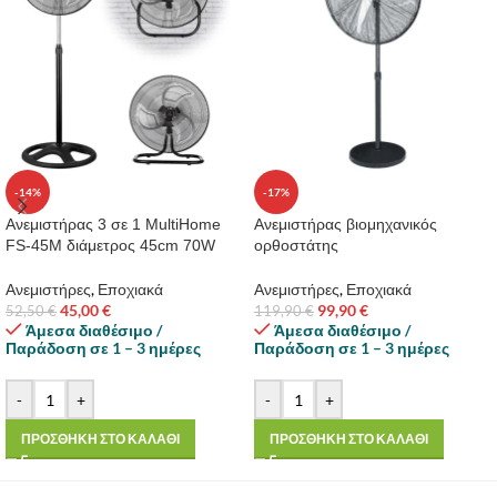
-14%
-17%
Ανεμιστήρας 3 σε 1 MultiHome
Ανεμιστήρας βιομηχανικός
FS-45M διάμετρος 45cm 70W
ορθοστάτης
Ανεμιστήρες
,
Εποχιακά
Ανεμιστήρες
,
Εποχιακά
45,00
€
99,90
€
52,50
€
119,90
€
Άμεσα διαθέσιμο /
Άμεσα διαθέσιμο /
Παράδοση σε 1 – 3 ημέρες
Παράδοση σε 1 – 3 ημέρες
-
+
-
+
ΠΡΟΣΘΗΚΗ ΣΤΟ ΚΑΛΑΘΙ
ΠΡΟΣΘΗΚΗ ΣΤΟ ΚΑΛΑΘΙ