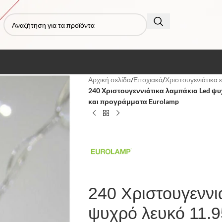
Αρχική σελίδα
/
Εποχιακά
/
Χριστουγενιάτικα ε
240 Χριστουγεννιάτικα λαμπάκια Led ψυ
και προγράμματα Eurolamp
240 Χριστουγεννι
ψυχρό λευκό 11.9