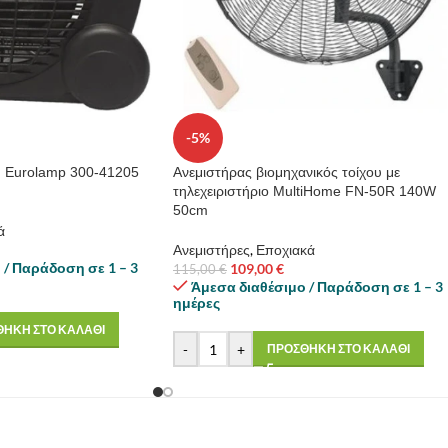
-5%
 Eurolamp 300-41205
Ανεμιστήρας βιομηχανικός τοίχου με
τηλεχειριστήριο MultiHome FN-50R 140W
50cm
ά
Ανεμιστήρες
,
Εποχιακά
 / Παράδοση σε 1 – 3
109,00
€
115,00
€
Άμεσα διαθέσιμο / Παράδοση σε 1 – 3
ημέρες
ΗΚΗ ΣΤΟ ΚΑΛΑΘΙ
-
+
ΠΡΟΣΘΗΚΗ ΣΤΟ ΚΑΛΑΘΙ