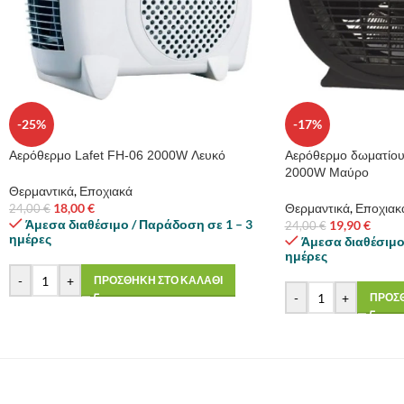
-25%
-17%
Αερόθερμο Lafet FH-06 2000W Λευκό
Αερόθερμο δωματίου
2000W Μαύρο
Θερμαντικά
,
Εποχιακά
18,00
€
Θερμαντικά
,
Εποχιακ
24,00
€
Άμεσα διαθέσιμο / Παράδοση σε 1 – 3
19,90
€
24,00
€
ημέρες
Άμεσα διαθέσιμο
ημέρες
-
+
ΠΡΟΣΘΗΚΗ ΣΤΟ ΚΑΛΑΘΙ
-
+
ΠΡΟΣΘ