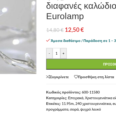
διαφανές καλώδι
Eurolamp
12,50
€
14,80
€
Άμεσα διαθέσιμο / Παράδοση σε 1 – 3
-
+
ΠΡΟΣΘΗ
Συγκρίνετε
Προσθήκη στη λίστα
Κωδικός προϊόντος:
600-11580
Κατηγορίες:
Εποχιακά
,
Χριστουγενιάτικα ε
Ετικέτες:
11.95m
,
240 χριστουγεννιάτικα
,
e
προγράμματα
,
σειρά
,
ψυχρό λευκό