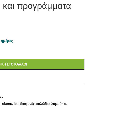
ο και προγράμματα
 ημέρες
ΚΗ ΣΤΟ ΚΑΛΑΘΙ
ίδη
urolamp
,
led
,
διαφανές
,
καλώδιο
,
λαμπάκια
,