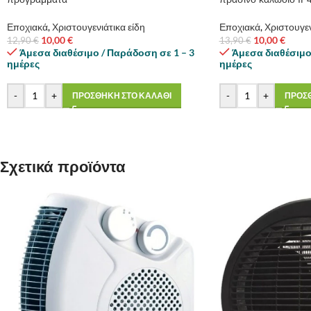
Εποχιακά
,
Χριστουγενιάτικα είδη
Εποχιακά
,
Χριστουγεν
10,00
€
10,00
€
12,90
€
13,90
€
Άμεσα διαθέσιμο / Παράδοση σε 1 – 3
Άμεσα διαθέσιμο
ημέρες
ημέρες
-
+
-
+
ΠΡΟΣΘΗΚΗ ΣΤΟ ΚΑΛΑΘΙ
ΠΡΟΣΘ
Σχετικά προϊόντα