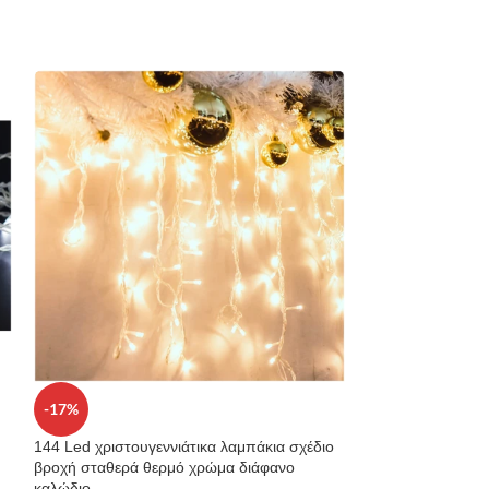
-17%
-26%
144 Led χριστουγεννιάτικα λαμπάκια σχέδιο
144 Led χριστουγ
βροχή σταθερά θερμό χρώμα διάφανο
λευκό βροχή 3m x
καλώδιο
καλώδιο