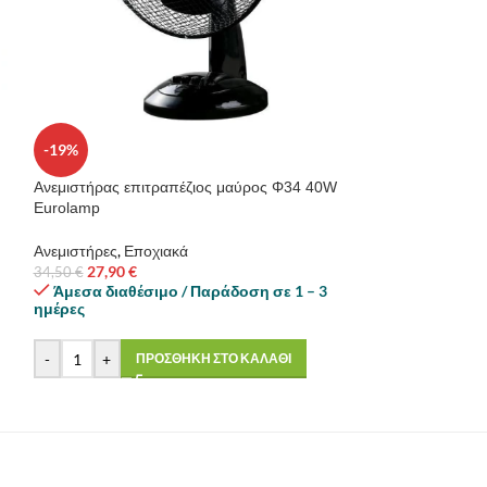
-19%
-22%
Ανεμιστήρας επιτραπέζιος μαύρος Φ34 40W
Ανεμιστήρας επι
Eurolamp
Eurolamp λευκός
Ανεμιστήρες
,
Εποχιακά
Ανεμιστήρες
,
Επο
27,90
€
29,90
€
34,50
€
38,50
€
Άμεσα διαθέσιμο / Παράδοση σε 1 – 3
Άμεσα διαθέσι
ημέρες
ημέρες
-
+
-
+
ΠΡΟΣΘΗΚΗ ΣΤΟ ΚΑΛΑΘΙ
ΠΡ