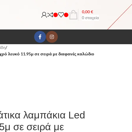
0,00
€
0
στοιχεία
ίδη
/
χρό λευκό 11.95μ σε σειρά με διαφανές καλώδιο
άτικα λαμπάκια Led
5μ σε σειρά με