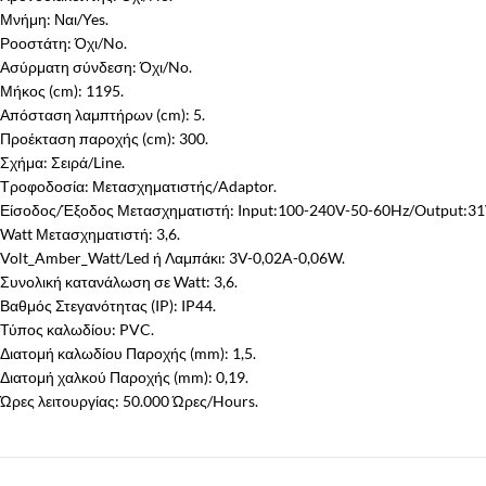
Μνήμη: Ναι/Yes.
Ροοστάτη: Όχι/No.
Ασύρματη σύνδεση: Όχι/No.
Μήκος (cm): 1195.
Απόσταση λαμπτήρων (cm): 5.
Προέκταση παροχής (cm): 300.
Σχήμα: Σειρά/Line.
Τροφοδοσία: Μετασχηματιστής/Adaptor.
Είσοδος/Έξοδος Μετασχηματιστή: Input:100-240V-50-60Hz/Output:3
Watt Μετασχηματιστή: 3,6.
Volt_Amber_Watt/Led ή Λαμπάκι: 3V-0,02A-0,06W.
Συνολική κατανάλωση σε Watt: 3,6.
Βαθμός Στεγανότητας (IP): IP44.
Τύπος καλωδίου: PVC.
Διατομή καλωδίου Παροχής (mm): 1,5.
Διατομή χαλκού Παροχής (mm): 0,19.
Ώρες λειτουργίας: 50.000 Ώρες/Hours.