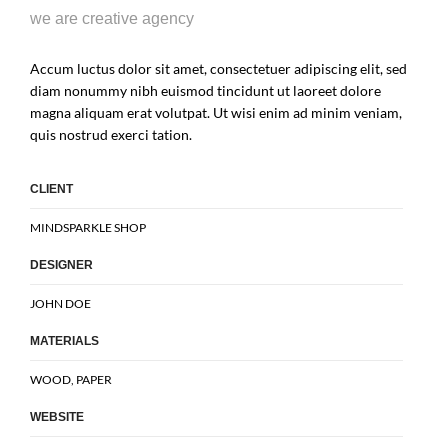
we are creative agency
Accum luctus dolor sit amet, consectetuer adipiscing elit, sed
diam nonummy nibh euismod tincidunt ut laoreet dolore
magna aliquam erat volutpat. Ut wisi enim ad minim veniam,
quis nostrud exerci tation.
CLIENT
MINDSPARKLE SHOP
DESIGNER
JOHN DOE
MATERIALS
WOOD, PAPER
WEBSITE