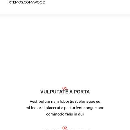
XTEMOS.COM/WOOD
01.
VULPUTATE A PORTA
Vestibulum nam lobortis scelerisque eu
mi leo orci placerat a parturient congue non
commodo felis in dui
02.