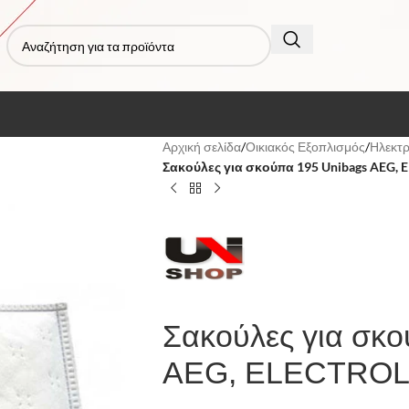
Αρχική σελίδα
/
Οικιακός Εξοπλισμός
/
Ηλεκτρ
Σακούλες για σκούπα 195 Unibags AEG, 
Σακούλες για σκ
AEG, ELECTROLU