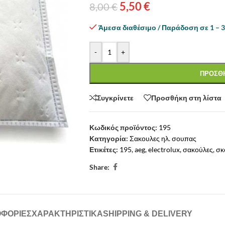
5,50
€
8,00
€
Άμεσα διαθέσιμο / Παράδοση σε 1 – 3
-
+
ΠΡΟΣΘΗ
Συγκρίνετε
Προσθήκη στη λίστα
Κωδικός προϊόντος:
195
Κατηγορία:
Σακουλες ηλ. σουπας
Ετικέτες:
195
,
aeg
,
electrolux
,
σακούλες
,
σκ
Share:
ΦΟΡΙΕΣ
ΧΑΡΑΚΤΗΡΙΣΤΙΚΑ
SHIPPING & DELIVERY