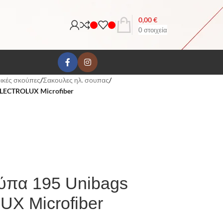
0,00
€
0
στοιχεία
ικές σκούπες
/
Σακουλες ηλ. σουπας
/
ELECTROLUX Microfiber
ούπα 195 Unibags
X Microfiber