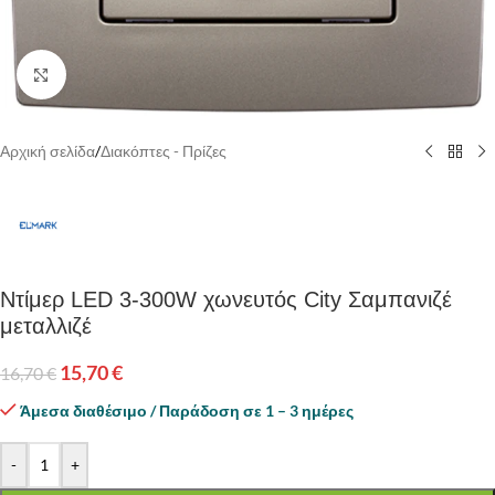
Κάντε κλικ για να μεγεθύνετε
Αρχική σελίδα
/
Διακόπτες - Πρίζες
Ντίμερ LED 3-300W χωνευτός City Σαμπανιζέ
μεταλλιζέ
15,70
€
16,70
€
Άμεσα διαθέσιμο / Παράδοση σε 1 – 3 ημέρες
-
+