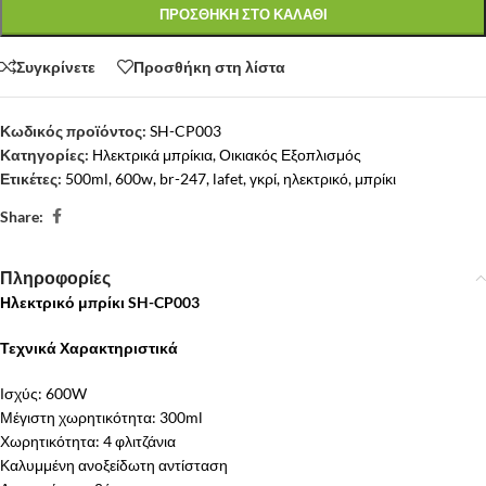
ΠΡΟΣΘΗΚΗ ΣΤΟ ΚΑΛΑΘΙ
Συγκρίνετε
Προσθήκη στη λίστα
Κωδικός προϊόντος:
SH-CP003
Κατηγορίες:
Ηλεκτρικά μπρίκια
,
Οικιακός Εξοπλισμός
Ετικέτες:
500ml
,
600w
,
br-247
,
lafet
,
γκρί
,
ηλεκτρικό
,
μπρίκι
Share:
Πληροφορίες
Ηλεκτρικό μπρίκι SH-CP003
Τεχνικά Χαρακτηριστικά
Ισχύς: 600W
Μέγιστη χωρητικότητα: 300ml
Χωρητικότητα: 4 φλιτζάνια
Καλυμμένη ανοξείδωτη αντίσταση