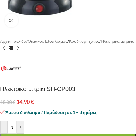
Κάντε κλικ για να μεγεθύνετε
Αρχική σελίδα
/
Οικιακός Εξοπλισμός
/
Κουζινομηχανές
/
Ηλεκτρικά μπρίκια
Ηλεκτρικό μπρίκι SH-CP003
14,90
€
18,30
€
Άμεσα διαθέσιμο / Παράδοση σε 1 – 3 ημέρες
-
+