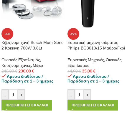
-6%
-22%
Κουζινομηχανή Βosch Mum Serie
Ξυριστική μηχανή σώματος
2 Κόκκινη 700W 3.8Lt
Philips BG3010/15 Μαύρο/Γκρί
Οικιακός Εξοπλισμός
,
Ξυριστικές Μηχανές
,
Οικιακός
Κουζινομηχανές
,
Μιξερ
Εξοπλισμός
230,00
€
35,00
€
245,00
€
44,90
€
Άμεσα διαθέσιμο /
Άμεσα διαθέσιμο /
Παράδοση σε 1 – 3 ημέρες
Παράδοση σε 1 – 3 ημέρες
-
+
-
+
ΠΡΟΣΘΗΚΗ ΣΤΟ ΚΑΛΑΘΙ
ΠΡΟΣΘΗΚΗ ΣΤΟ ΚΑΛΑΘΙ