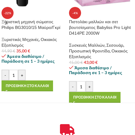
-22%
-4%
Ξυριστική μηχανή σώματος
Πιστολάκι μαλλιών και σετ
Philips BG3010/15 Μαύρο/Γκρί
βουτσίσματος Babyliss Pro Light
D414PE 2000W
Ξυριστικές Μηχανές
,
Οικιακός
Εξοπλισμός
Συσκευές Μαλλιών
,
Σεσουάρ
,
35,00
€
Προσωπική Φροντίδα
,
Οικιακός
44,90
€
Άμεσα διαθέσιμο /
Εξοπλισμός
Παράδοση σε 1 – 3 ημέρες
43,00
€
45,00
€
Άμεσα διαθέσιμο /
Παράδοση σε 1 – 3 ημέρες
-
+
ΠΡΟΣΘΗΚΗ ΣΤΟ ΚΑΛΑΘΙ
-
+
ΠΡΟΣΘΗΚΗ ΣΤΟ ΚΑΛΑΘΙ