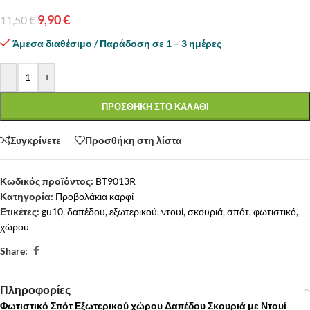
9,90
€
11,50
€
Άμεσα διαθέσιμο / Παράδοση σε 1 – 3 ημέρες
-
+
ΠΡΟΣΘΗΚΗ ΣΤΟ ΚΑΛΑΘΙ
Συγκρίνετε
Προσθήκη στη λίστα
Κωδικός προϊόντος:
BT9013R
Κατηγορία:
Προβολάκια καρφί
Ετικέτες:
gu10
,
δαπέδου
,
εξωτερικού
,
ντουί
,
σκουριά
,
σπότ
,
φωτιστικό
,
χώρου
Share:
Πληροφορίες
Φωτιστικό Σπότ Εξωτερικού χώρου Δαπέδου Σκουριά με Ντουί