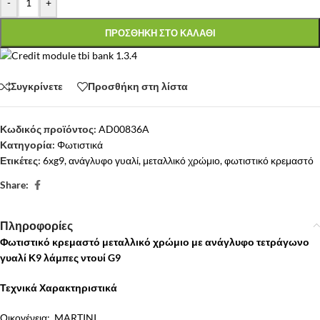
-
+
ΠΡΟΣΘΗΚΗ ΣΤΟ ΚΑΛΑΘΙ
Συγκρίνετε
Προσθήκη στη λίστα
Κωδικός προϊόντος:
AD00836A
Κατηγορία:
Φωτιστικά
Ετικέτες:
6xg9
,
ανάγλυφο γυαλί
,
μεταλλικό χρώμιο
,
φωτιστικό κρεμαστό
Share:
Πληροφορίες
Φωτιστικό κρεμαστό μεταλλικό χρώμιο με ανάγλυφο τετράγωνο
γυαλί Κ9 λάμπες ντουί G9
Τεχνικά Χαρακτηριστικά
Οικογένεια: MARTINI