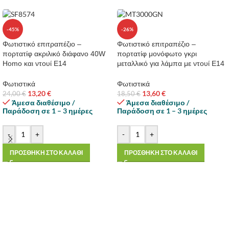
-45%
-26%
Φωτιστικό επιτραπέζιο –
Φωτιστικό επιτραπέζιο –
πορτατίφ ακριλικό διάφανο 40W
πορτατίφ μονόφωτο γκρι
Homo και ντουί Ε14
μεταλλικό για λάμπα με ντουί E14
Φωτιστικά
Φωτιστικά
13,20
€
13,60
€
24,00
€
18,50
€
Άμεσα διαθέσιμο /
Άμεσα διαθέσιμο /
Παράδοση σε 1 – 3 ημέρες
Παράδοση σε 1 – 3 ημέρες
-
+
-
+
ΠΡΟΣΘΗΚΗ ΣΤΟ ΚΑΛΑΘΙ
ΠΡΟΣΘΗΚΗ ΣΤΟ ΚΑΛΑΘΙ