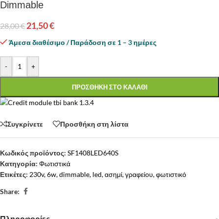
Dimmable
21,50
€
28,00
€
Άμεσα διαθέσιμο / Παράδοση σε 1 – 3 ημέρες
-
+
ΠΡΟΣΘΗΚΗ ΣΤΟ ΚΑΛΑΘΙ
Συγκρίνετε
Προσθήκη στη λίστα
Κωδικός προϊόντος:
SF1408LED640S
Κατηγορία:
Φωτιστικά
Ετικέτες:
230v
,
6w
,
dimmable
,
led
,
ασημί
,
γραφείου
,
φωτιστικό
Share:
Πληροφορίες