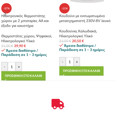
-27%
-11%
Ηλεκτρονικός θερμοστάτης
Κουδούνι με ενσωματωμένο
χώρου με 2 μπαταρίες AA και
μετασχηματιστή 230V-8V λευκό
έξοδο για καυστήρα
Κουδούνια
,
Καλωδιακά
,
Θερμοστάτες χώρου
,
Ψηφιακοί
,
Ηλεκτρολογικό Υλικό
Ηλεκτρολογικό Υλικό
20,50
€
23,00
€
Άμεσα διαθέσιμο /
39,90
€
55,00
€
Παράδοση σε 1 – 3 ημέρες
Άμεσα διαθέσιμο /
Παράδοση σε 1 – 3 ημέρες
-
+
-
+
ΠΡΟΣΘΗΚΗ ΣΤΟ ΚΑΛΑΘΙ
ΠΡΟΣΘΗΚΗ ΣΤΟ ΚΑΛΑΘΙ