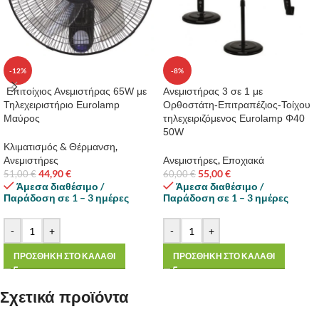
-12%
-8%
Επιτοίχιος Ανεμιστήρας 65W με
Ανεμιστήρας 3 σε 1 με
Τηλεχειριστήριο Eurolamp
Ορθοστάτη-Επιτραπέζιος-Τοίχου
Μαύρος
τηλεχειριζόμενος Eurolamp Φ40
50W
Κλιματισμός & Θέρμανση
,
Ανεμιστήρες
Ανεμιστήρες
,
Εποχιακά
44,90
€
55,00
€
51,00
€
60,00
€
Άμεσα διαθέσιμο /
Άμεσα διαθέσιμο /
Παράδοση σε 1 – 3 ημέρες
Παράδοση σε 1 – 3 ημέρες
-
+
-
+
ΠΡΟΣΘΗΚΗ ΣΤΟ ΚΑΛΑΘΙ
ΠΡΟΣΘΗΚΗ ΣΤΟ ΚΑΛΑΘΙ
Σχετικά προϊόντα