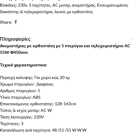
Ετικέτες:
230v
,
3 ταχύτητες
,
AC μοτέρ
,
ανεμιστήρας
,
Ενσωματωμένος
διακόπτης & τηλεχειριστήριο
,
λευκό
,
με ορθοστάτη
Share:
Πληροφορίες
Ανεμιστήρας με ορθοστάτη με 5 πτερύγια και τηλεχειριστήριο AC
55W Φ450mm
Τεχικά χαρακτηριστικα:
Περιοχη καλυψης: Για χώρο εώς 20 τμ
Χρωμα πτερυγίων : Διαφανες
Αριθμος πτερυγίων: 5
Υλικο πτερυγίων: ABS
Επεκτεινόμενος ορθοστάτης: 128-143cm
Τύπος & ισχύς μοτέρ: AC W
Τάση λειτουργίας: 230V
Ταχύτητες: 3
Κατανάλωση ανά ταχύτητα: 48 /51 /55 W W W