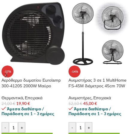
-17%
-14%
Αερόθερμο δωματίου Eurolamp
Ανεμιστήρας 3 σε 1 MultiHome
300-41205 2000W Μαύρο
FS-45M διάμετρος 45cm 70W
Θερμαντικά
,
Εποχιακά
Ανεμιστήρες
,
Εποχιακά
19,90
€
45,00
€
24,00
€
52,50
€
Άμεσα διαθέσιμο /
Άμεσα διαθέσιμο /
Παράδοση σε 1 – 3 ημέρες
Παράδοση σε 1 – 3 ημέρες
-
+
-
+