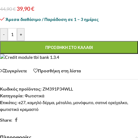
39,90
€
44,90
€
Άμεσα διαθέσιμο / Παράδοση σε 1 – 3 ημέρες
-
+
ΠΡΟΣΘΗΚΗ ΣΤΟ ΚΑΛΑΘΙ
Συγκρίνετε
Προσθήκη στη λίστα
Κωδικός προϊόντος:
ZM391P34WLL
Κατηγορία:
Φωτιστικά
Ετικέτες:
e27
,
καμηλό δέρμα
,
μέταλλο
,
μονόφωτο
,
σατινέ ορείχαλκο
,
φωτιστικό κρεμαστό
Share:
Πληροφορίες