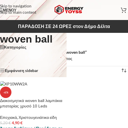
Skip to navigation
ΜΕΝΟΥ
Skip to main content
ΠΑΡΑΔΟΣΗ ΣΕ 24 ΩΡΕΣ στον Δήμο Δέλτα
woven ball
Κατηγορίες
Αρχική σελίδα
/
Προϊόντα με ετικέτα “woven ball”
Εμφάνιση του μοναδικού αποτελέσματος
Εμφάνιση sidebar
-6%
Διακοσμητικά woven ball λαμπάκια
μπαταρίας χρυσό 10 Leds
Εποχιακά
,
Χριστουγενιάτικα είδη
4,90
€
5,20
€