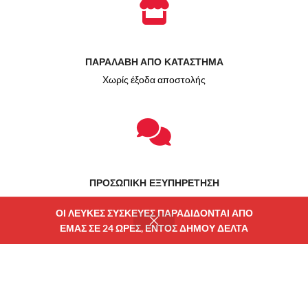
ΠΑΡΑΛΑΒΗ ΑΠΟ ΚΑΤΑΣΤΗΜΑ
Χωρίς έξοδα αποστολής
ΠΡΟΣΩΠΙΚΗ ΕΞΥΠΗΡΕΤΗΣΗ
Δίπλα σας πριν και μετά την αγορά
ΟΙ ΛΕΥΚΕΣ ΣΥΣΚΕΥΕΣ ΠΑΡΑΔΙΔΟΝΤΑΙ ΑΠΟ
ΕΜΑΣ ΣΕ 24 ΩΡΕΣ, ΕΝΤΟΣ ΔΗΜΟΥ ΔΕΛΤΑ
Χρηματοδότηση ΕΣΠΑ
ατάστημα
Φίλτρα
Wishlist
Καλάθι
Λογαριασμού μου