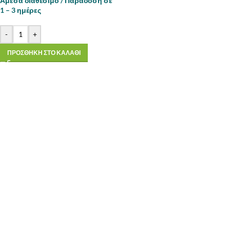
Άμεσα διαθέσιμο / Παράδοση σε
1 – 3 ημέρες
-
+
ΠΡΟΣΘΗΚΗ ΣΤΟ ΚΑΛΑΘΙ