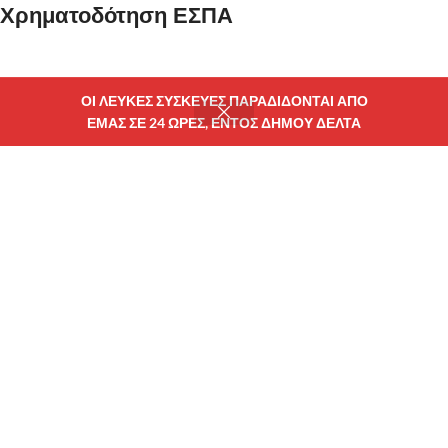
Χρηματοδότηση ΕΣΠΑ
ΟΙ ΛΕΥΚΕΣ ΣΥΣΚΕΥΕΣ ΠΑΡΑΔΙΔΟΝΤΑΙ ΑΠΟ
ΕΜΑΣ ΣΕ 24 ΩΡΕΣ, ΕΝΤΟΣ ΔΗΜΟΥ ΔΕΛΤΑ
ατάστημα
Φίλτρα
Wishlist
Καλάθι
Λογαριασμού μου
MY ENERGYTOYSS