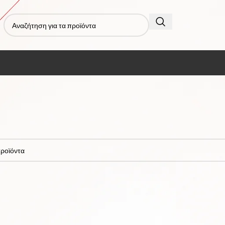
τα με ετικέτα “mg3730/15”
οϊόν που να ταιριάζει με την επιλογή σας.