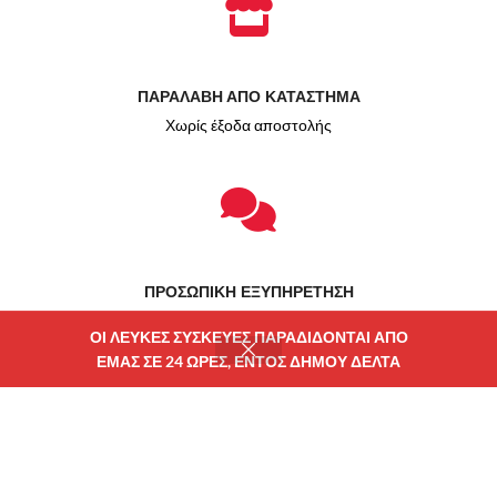
ΠΑΡΑΛΑΒΗ ΑΠΟ ΚΑΤΑΣΤΗΜΑ
Χωρίς έξοδα αποστολής
ΠΡΟΣΩΠΙΚΗ ΕΞΥΠΗΡΕΤΗΣΗ
Δίπλα σας πριν και μετά την αγορά
ΟΙ ΛΕΥΚΕΣ ΣΥΣΚΕΥΕΣ ΠΑΡΑΔΙΔΟΝΤΑΙ ΑΠΟ
ΕΜΑΣ ΣΕ 24 ΩΡΕΣ, ΕΝΤΟΣ ΔΗΜΟΥ ΔΕΛΤΑ
ατάστημα
Φίλτρα
Wishlist
Καλάθι
Λογαριασμού μου
Χρηματοδότηση ΕΣΠΑ