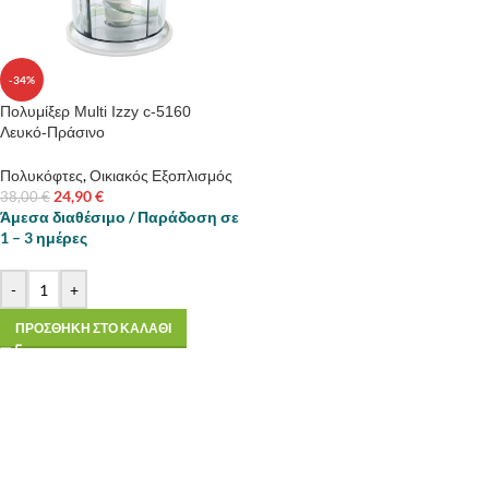
-34%
Πολυμίξερ Multi Izzy c-5160
Λευκό-Πράσινο
Πολυκόφτες
,
Οικιακός Εξοπλισμός
24,90
€
38,00
€
Άμεσα διαθέσιμο / Παράδοση σε
1 – 3 ημέρες
-
+
ΠΡΟΣΘΗΚΗ ΣΤΟ ΚΑΛΑΘΙ