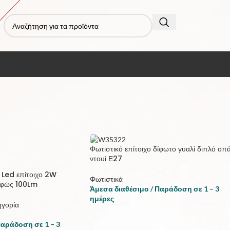
τα με ετικέτα “επίτοιχο”
Εμφάνιση
9
12
Φωτιστικό επίτοιχο δίφωτο γυαλί διπλό οπ
ντουί Ε27
 Led επίτοιχο 2W
Φωτιστικά
 φώς 100Lm
Άμεσα διαθέσιμο / Παράδοση σε 1 – 3
ημέρες
ηγορία
Παράδοση σε 1 – 3