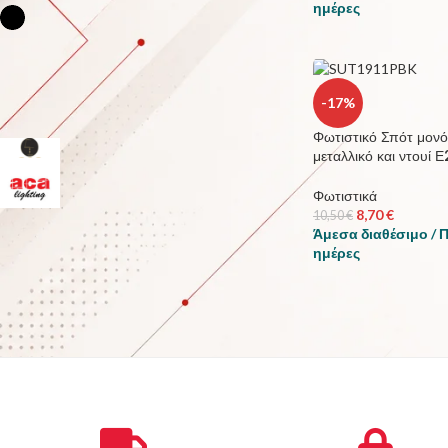
ημέρες
Μάυρο
1
-17%
ΚΑΤΑΣΚΕΥΑΣΤΗΣ
Φωτιστικό Σπότ μονό
ACA DECOR
3
μεταλλικό και ντουί 
ACA LIGHTING
1
Φωτιστικά
8,70
€
10,50
€
Άμεσα διαθέσιμο / 
ημέρες
STOCK STATUS
Για την πώληση
Σε απόθεμα