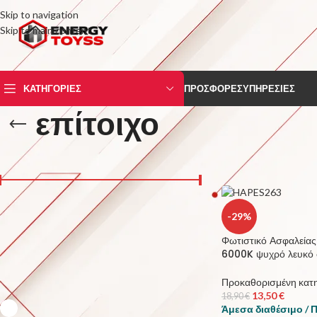
Skip to navigation
Skip to main content
ΚΑΤΗΓΟΡΙΕΣ
ΠΡΟΣΦΟΡΕΣ
ΥΠΗΡΕΣΙΕΣ
επίτοιχο
ΤΙΜΗ
Αρχική σελίδα
/
Προϊόν
Price:
0 €
—
20 €
FILTER
-29%
Φωτιστικό Ασφαλείας
6000K ψυχρό λευκό
ΧΡΩΜΑ
Προκαθορισμένη κατ
13,50
€
18,90
€
Λεύκο
3
Άμεσα διαθέσιμο / 