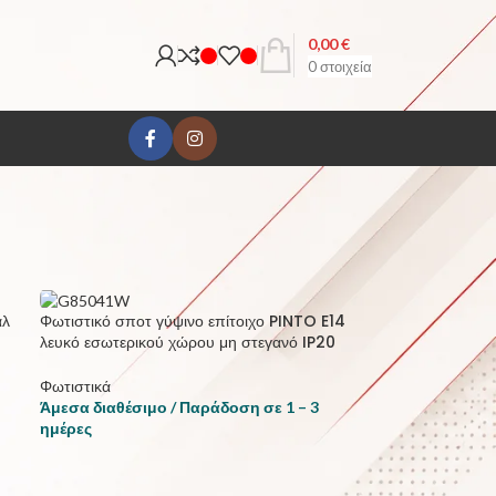
0,00
€
0
στοιχεία
18
24
άλ
Φωτιστικό σποτ γύψινο επίτοιχο PINTO E14
λευκό εσωτερικού χώρου μη στεγανό IP20
Φωτιστικά
Άμεσα διαθέσιμο / Παράδοση σε 1 – 3
ημέρες