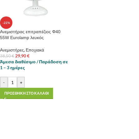
-22%
Ανεμιστήρας επιτραπέζιος Φ40
55W Eurolamp λευκός
Ανεμιστήρες
,
Εποχιακά
29,90
€
38,50
€
Άμεσα διαθέσιμο / Παράδοση σε
1 – 3 ημέρες
-
+
ΠΡΟΣΘΗΚΗ ΣΤΟ ΚΑΛΑΘΙ