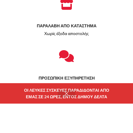
ΠΑΡΑΛΑΒΗ ΑΠΟ ΚΑΤΑΣΤΗΜΑ
Χωρίς έξοδα αποστολής
ΠΡΟΣΩΠΙΚΗ ΕΞΥΠΗΡΕΤΗΣΗ
Δίπλα σας πριν και μετά την αγορά
ΟΙ ΛΕΥΚΕΣ ΣΥΣΚΕΥΕΣ ΠΑΡΑΔΙΔΟΝΤΑΙ ΑΠΟ
ΕΜΑΣ ΣΕ 24 ΩΡΕΣ, ΕΝΤΟΣ ΔΗΜΟΥ ΔΕΛΤΑ
ατάστημα
Φίλτρα
Wishlist
Καλάθι
Λογαριασμού μου
Χρηματοδότηση ΕΣΠΑ