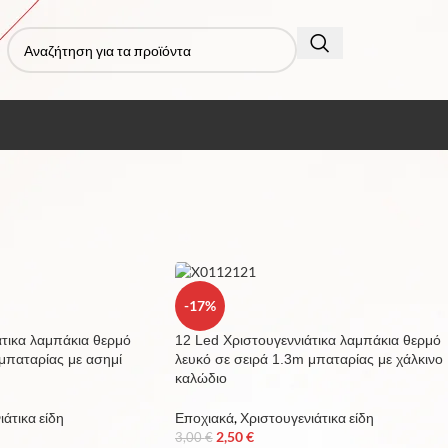
τα με ετικέτα “1..3m”
Εμφάνιση
9
12
-17%
άτικα λαμπάκια θερμό
12 Led Χριστουγεννιάτικα λαμπάκια θερμό
 μπαταρίας με ασημί
λευκό σε σειρά 1.3m μπαταρίας με χάλκινο
καλώδιο
ιάτικα είδη
Εποχιακά
,
Χριστουγενιάτικα είδη
2,50
€
3,00
€