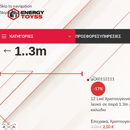
Skip to navigation
Skip to main content
ΚΑΤΗΓΟΡΙΕΣ
ΠΡΟΣΦΟΡΕΣ
ΥΠΗΡΕΣΙΕΣ
1..3m
ΤΙΜΗ
Αρχική σελίδα
/
Προϊόν
Price:
0 €
—
10 €
FILTER
-17%
12 Led Χριστουγεννι
λευκό σε σειρά 1.3m
καλώδιο
ΚΑΤΑΣΚΕΥΑΣΤΗΣ
Εποχιακά
,
Χριστουγεν
2,50
€
ACA CHRISTMAS
3,00
€
2