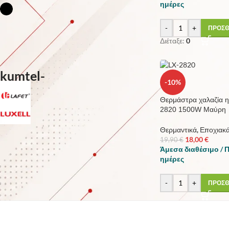
ημέρες
Μάυρο
3
-
+
ΠΡΟΣΘ
Διέταξε:
0
ΚΑΤΑΣΚΕΥΑΣΤΗΣ
KUMTEL
3
-10%
LAFET
2
Θερμάστρα χαλαζία η
2820 1500W Μαύρη
LUXELL
1
Θερμαντικά
,
Εποχιακ
18,00
€
19,90
€
Άμεσα διαθέσιμο / 
ημέρες
STOCK STATUS
Για την πώληση
-
+
ΠΡΟΣΘ
Σε απόθεμα