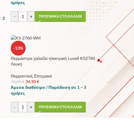
ημέρες
-
+
ΠΡΟΣΘΗΚΗ ΣΤΟ ΚΑΛΑΘΙ
:
2
-13%
Θερμάστρα χαλαζία ηλεκτρική Luxell KS2760
Λευκή
Θερμαντικά
,
Εποχιακά
34,90
€
40,00
€
Άμεσα διαθέσιμο / Παράδοση σε 1 – 3
ημέρες
-
+
ΠΡΟΣΘΗΚΗ ΣΤΟ ΚΑΛΑΘΙ