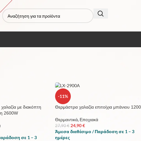
τα με ετικέτα “θερμάστρα”
Εμφάνιση
9
12
-11%
 χαλαζία με διακόπτη
Θερμάστρα χαλαζία επιτοίχια μπάνιου 120
ση 2600W
Θερμαντικά
,
Εποχιακά
ά
24,90
€
27,90
€
Άμεσα διαθέσιμο / Παράδοση σε 1 – 3
Παράδοση σε 1 – 3
ημέρες