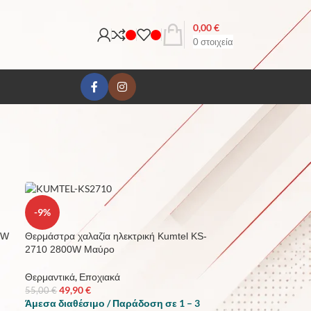
0,00
€
0
στοιχεία
18
24
-9%
0W
Θερμάστρα χαλαζία ηλεκτρική Kumtel KS-
2710 2800W Μαύρο
Θερμαντικά
,
Εποχιακά
49,90
€
55,00
€
Άμεσα διαθέσιμο / Παράδοση σε 1 – 3