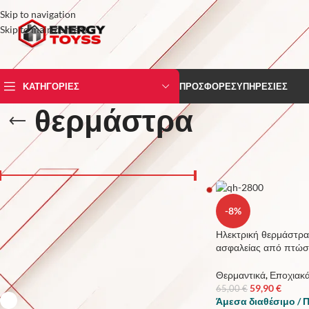
Skip to navigation
Skip to main content
ΚΑΤΗΓΟΡΙΕΣ
ΠΡΟΣΦΟΡΕΣ
ΥΠΗΡΕΣΙΕΣ
θερμάστρα
ΤΙΜΗ
Αρχική σελίδα
/
Προϊόν
Price:
10 €
—
60 €
FILTER
-8%
Ηλεκτρική θερμάστρα
ασφαλείας από πτώ
ΧΡΩΜΑ
Θερμαντικά
,
Εποχιακ
59,90
€
65,00
€
Λεύκο
1
Άμεσα διαθέσιμο / 