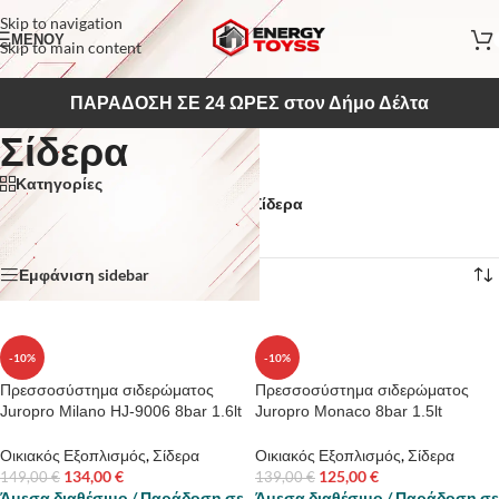
Skip to navigation
ΜΕΝΟΥ
Skip to main content
ΠΑΡΑΔΟΣΗ ΣΕ 24 ΩΡΕΣ στον Δήμο Δέλτα
Σίδερα
Κατηγορίες
Αρχική σελίδα
/
Οικιακός Εξοπλισμός
/
Σίδερα
Προβάλλονται όλα - 12 αποτελέσματα
Εμφάνιση sidebar
-10%
-10%
Πρεσσοσύστημα σιδερώματος
Πρεσσοσύστημα σιδερώματος
Juropro Milano HJ-9006 8bar 1.6lt
Juropro Monaco 8bar 1.5lt
Οικιακός Εξοπλισμός
,
Σίδερα
Οικιακός Εξοπλισμός
,
Σίδερα
134,00
€
125,00
€
149,00
€
139,00
€
Άμεσα διαθέσιμο / Παράδοση σε
Άμεσα διαθέσιμο / Παράδοση σε