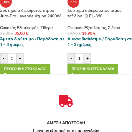
-10%
-15%
Σύστημα σιδερώματος ατμού
Σύστημα σιδερώματος ατμού
Juro-Pro Lavanda Ατμού 2400W
ταξιδίου IQ EL-886
Οικιακός Εξοπλισμός
,
Σίδερα
Οικιακός Εξοπλισμός
,
Σίδερα
35,00
€
16,90
€
39,00
€
19,90
€
Άμεσα διαθέσιμο / Παράδοση σε
Άμεσα διαθέσιμο / Παράδοση σε
1 – 3 ημέρες
1 – 3 ημέρες
-
+
-
+
ΠΡΟΣΘΗΚΗ ΣΤΟ ΚΑΛΑΘΙ
ΠΡΟΣΘΗΚΗ ΣΤΟ ΚΑΛΑΘΙ
ΑΜΕΣΗ ΑΠΟΣΤΟΛΗ
Γρήγορη εξυπηρέτηση παραγγελιών