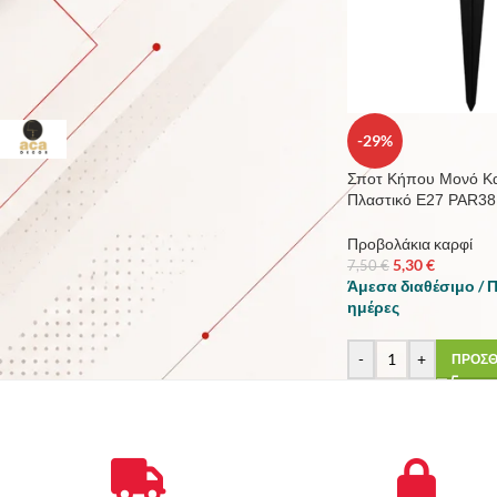
ΚΑΤΑΣΚΕΥΑΣΤΗΣ
ACA DECOR
3
-29%
Σποτ Κήπου Μονό Κ
Πλαστικό E27 PAR38
STOCK STATUS
Προβολάκια καρφί
5,30
€
7,50
€
Άμεσα διαθέσιμο / 
Για την πώληση
ημέρες
Σε απόθεμα
-
+
ΠΡΟΣΘ