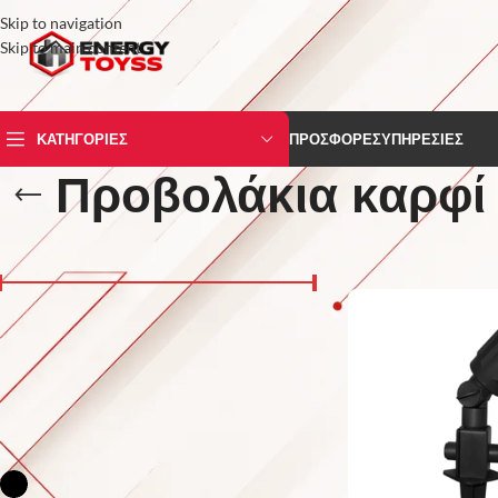
Skip to navigation
Skip to main content
ΚΑΤΗΓΟΡΙΕΣ
ΠΡΟΣΦΟΡΕΣ
ΥΠΗΡΕΣΙΕΣ
Προβολάκια καρφί
ΤΙΜΗ
Αρχική σελίδα
/
Φωτιστ
Price:
0 €
—
10 €
FILTER
ΧΡΩΜΑ
Μάυρο
2