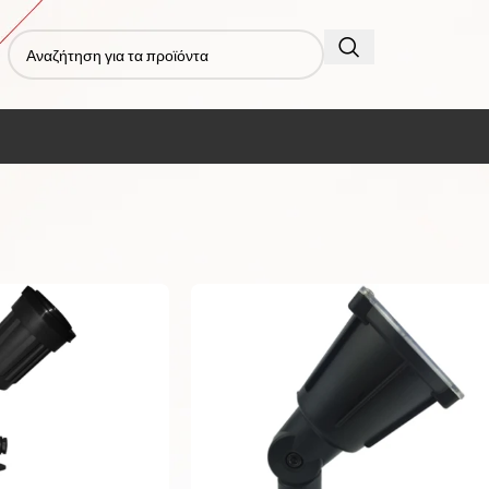
ικά
/
Προβολάκια καρφί
Εμφάνιση
9
12