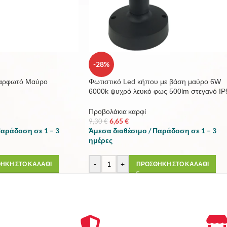
-28%
αρφωτό Μαύρο
Φωτιστικό Led κήπου με βάση μαύρο 6W
6000k ψυχρό λευκό φως 500lm στεγανό IP
Προβολάκια καρφί
6,65
€
9,30
€
Παράδοση σε 1 – 3
Άμεσα διαθέσιμο / Παράδοση σε 1 – 3
ημέρες
-
+
ΗΚΗ ΣΤΟ ΚΑΛΑΘΙ
ΠΡΟΣΘΗΚΗ ΣΤΟ ΚΑΛΑΘΙ