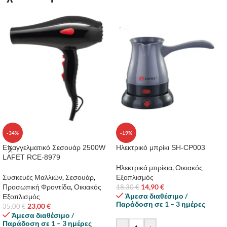
-34%
-19%
Επαγγελματικό Σεσουάρ 2500W
Ηλεκτρικό μπρίκι SH-CP003
LAFET RCE-8979
Ηλεκτρικά μπρίκια
,
Οικιακός
Συσκευές Μαλλιών
,
Σεσουάρ
,
Εξοπλισμός
Προσωπική Φροντίδα
,
Οικιακός
14,90
€
18,30
€
Άμεσα διαθέσιμο /
Εξοπλισμός
Παράδοση σε 1 – 3 ημέρες
23,00
€
35,00
€
Άμεσα διαθέσιμο /
Παράδοση σε 1 – 3 ημέρες