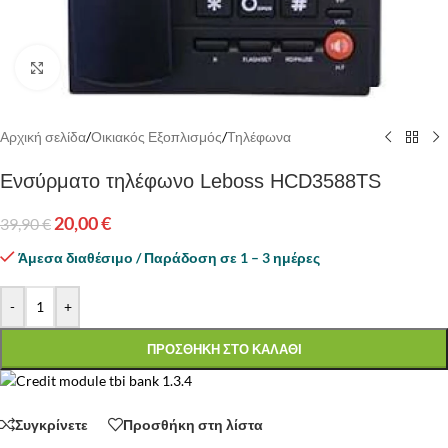
Κάντε κλικ για να μεγεθύνετε
Αρχική σελίδα
/
Οικιακός Εξοπλισμός
/
Τηλέφωνα
Ενσύρματο τηλέφωνο Leboss HCD3588TS
20,00
€
39,90
€
Άμεσα διαθέσιμο / Παράδοση σε 1 – 3 ημέρες
-
+
ΠΡΟΣΘΗΚΗ ΣΤΟ ΚΑΛΑΘΙ
Συγκρίνετε
Προσθήκη στη λίστα